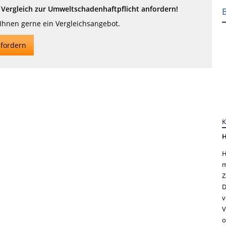
Vergleich zur Umweltschadenhaftpflicht anfordern!
 Ihnen gerne ein Vergleichsangebot.
fordern
H
H
m
Z
D
v
V
o