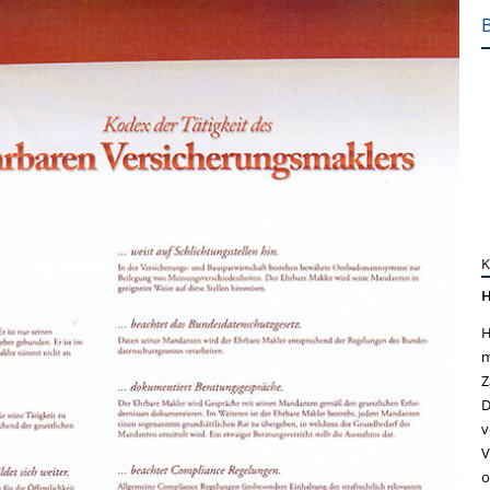
H
H
m
Z
D
v
V
o